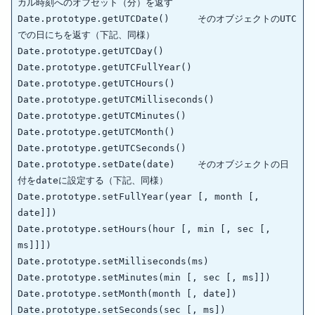
カル時刻へのオフセット（分）を返す

Date.prototype.getUTCDate()	そのオブジェクトのUTC
での日にちを返す（下記、同様）

Date.prototype.getUTCDay()

Date.prototype.getUTCFullYear()

Date.prototype.getUTCHours()

Date.prototype.getUTCMilliseconds()

Date.prototype.getUTCMinutes()

Date.prototype.getUTCMonth()

Date.prototype.getUTCSeconds()

Date.prototype.setDate(date)	そのオブジェクトの日
付をdateに設定する（下記、同様）

Date.prototype.setFullYear(year [, month [, 
date]])

Date.prototype.setHours(hour [, min [, sec [, 
ms]]])

Date.prototype.setMilliseconds(ms)

Date.prototype.setMinutes(min [, sec [, ms]])

Date.prototype.setMonth(month [, date])	

Date.prototype.setSeconds(sec [, ms])	
