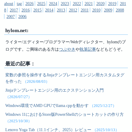
about
tag
2026
2025
2024
2023
2022
2021
2020
2019
201
8
2017
2016
2015
2014
2013
2012
2011
2010
2009
2008
2007
2006
hylom.net:
ライター/エディター/プログラマー/Webディレクター、hylomのブ
ログです。ご興味のある方は
つぶやき
や
執筆記事
などもどうぞ。
最近の記事：
変数の参照を操作するJinjaテンプレートエンジン用カスタムタグ
を作った
（2026/08/03）
Jinjaテンプレートエンジン用のエクステンション入門
（2026/07/27）
Windows環境でAMD GPUでllama.cppを動かす
（2025/12/27）
Windows 11におけるStore版PowerShellのショートカットの作り方
（2025/10/30）
Lenovo Yoga Tab（11.1インチ、2025）レビュー
（2025/10/13）