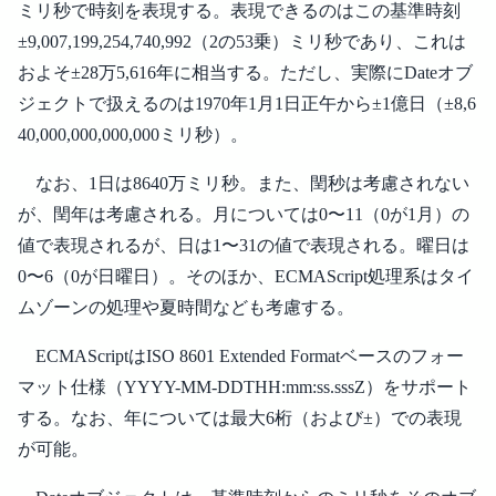
ミリ秒で時刻を表現する。表現できるのはこの基準時刻
±9,007,199,254,740,992（2の53乗）ミリ秒であり、これは
およそ±28万5,616年に相当する。ただし、実際にDateオブ
ジェクトで扱えるのは1970年1月1日正午から±1億日（±8,6
40,000,000,000,000ミリ秒）。
なお、1日は8640万ミリ秒。また、閏秒は考慮されない
が、閏年は考慮される。月については0〜11（0が1月）の
値で表現されるが、日は1〜31の値で表現される。曜日は
0〜6（0が日曜日）。そのほか、ECMAScript処理系はタイ
ムゾーンの処理や夏時間なども考慮する。
ECMAScriptはISO 8601 Extended Formatベースのフォー
マット仕様（YYYY-MM-DDTHH:mm:ss.sssZ）をサポート
する。なお、年については最大6桁（および±）での表現
が可能。