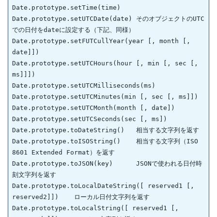
Date.prototype.setTime(time)	

Date.prototype.setUTCDate(date)	そのオブジェクトのUTC
での日付をdateに設定する（下記、同様）

Date.prototype.setFUTCullYear(year [, month [, 
date]])

Date.prototype.setUTCHours(hour [, min [, sec [, 
ms]]])

Date.prototype.setUTCMilliseconds(ms)

Date.prototype.setUTCMinutes(min [, sec [, ms]])

Date.prototype.setUTCMonth(month [, date])	

Date.prototype.setUTCSeconds(sec [, ms])	

Date.prototype.toDateString()	相当する文字列を返す

Date.prototype.toISOString()	相当する文字列（ISO 
8601 Extended Format）を返す

Date.prototype.toJSON(key)	JSONで使われる日付時
刻文字列を返す

Date.prototype.toLocalDateString([ reserved1 [, 
reserved2]])	ローカル日付文字列を返す

Date.prototype.toLocalString([ reserved1 [, 