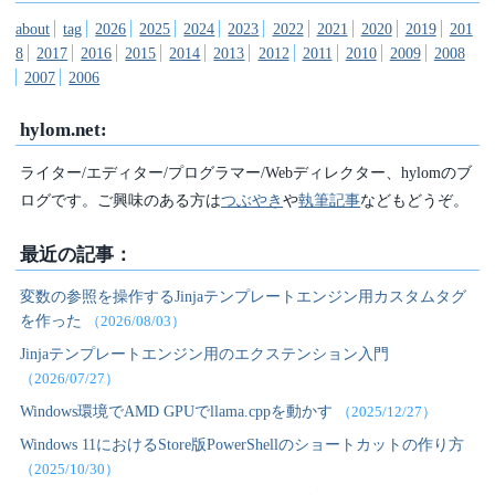
about
tag
2026
2025
2024
2023
2022
2021
2020
2019
201
8
2017
2016
2015
2014
2013
2012
2011
2010
2009
2008
2007
2006
hylom.net:
ライター/エディター/プログラマー/Webディレクター、hylomのブ
ログです。ご興味のある方は
つぶやき
や
執筆記事
などもどうぞ。
最近の記事：
変数の参照を操作するJinjaテンプレートエンジン用カスタムタグ
を作った
（2026/08/03）
Jinjaテンプレートエンジン用のエクステンション入門
（2026/07/27）
Windows環境でAMD GPUでllama.cppを動かす
（2025/12/27）
Windows 11におけるStore版PowerShellのショートカットの作り方
（2025/10/30）