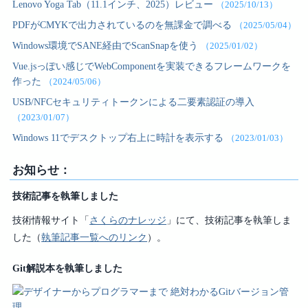
Lenovo Yoga Tab（11.1インチ、2025）レビュー
（2025/10/13）
PDFがCMYKで出力されているのを無課金で調べる
（2025/05/04）
Windows環境でSANE経由でScanSnapを使う
（2025/01/02）
Vue.jsっぽい感じでWebComponentを実装できるフレームワークを
作った
（2024/05/06）
USB/NFCセキュリティトークンによる二要素認証の導入
（2023/01/07）
Windows 11でデスクトップ右上に時計を表示する
（2023/01/03）
お知らせ：
技術記事を執筆しました
技術情報サイト「
さくらのナレッジ
」にて、技術記事を執筆しま
した（
執筆記事一覧へのリンク
）。
Git解説本を執筆しました