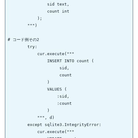
                sid text,

                count int

            );

        """)

# コード例その2

        try:

            cur.execute("""

                INSERT INTO count (

                     sid,

                     count

                )

                VALUES (

                    :sid,

                    :count

                )

            """, d)

        except sqlite3.IntegrityError:

            cur.execute("""
