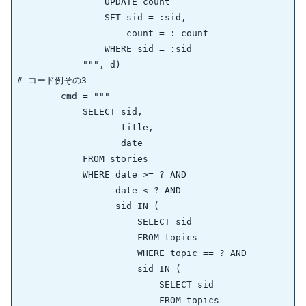
                UPDATE count

                SET sid = :sid,

                    count = : count

                WHERE sid = :sid

            """, d)

# コード例その3

        cmd = """

            SELECT sid,

                   title,

                   date

            FROM stories

            WHERE date >= ? AND

                  date < ? AND

                  sid IN (

                      SELECT sid 

                      FROM topics

                      WHERE topic == ? AND

                      sid IN (

                          SELECT sid

                          FROM topics
