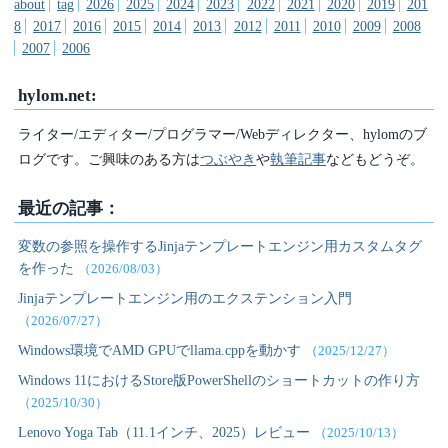
about
tag
2026
2025
2024
2023
2022
2021
2020
2019
201
8
2017
2016
2015
2014
2013
2012
2011
2010
2009
2008
2007
2006
hylom.net:
ライター/エディター/プログラマー/Webディレクター、hylomのブ
ログです。ご興味のある方は
つぶやき
や
執筆記事
などもどうぞ。
最近の記事：
変数の参照を操作するJinjaテンプレートエンジン用カスタムタグ
を作った
（2026/08/03）
Jinjaテンプレートエンジン用のエクステンション入門
（2026/07/27）
Windows環境でAMD GPUでllama.cppを動かす
（2025/12/27）
Windows 11におけるStore版PowerShellのショートカットの作り方
（2025/10/30）
Lenovo Yoga Tab（11.1インチ、2025）レビュー
（2025/10/13）