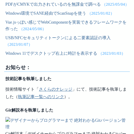
PDFがCMYKで出力されているのを無課金で調べる
（2025/05/04）
Windows環境でSANE経由でScanSnapを使う
（2025/01/02）
Vue.jsっぽい感じでWebComponentを実装できるフレームワークを
作った
（2024/05/06）
USB/NFCセキュリティトークンによる二要素認証の導入
（2023/01/07）
Windows 11でデスクトップ右上に時計を表示する
（2023/01/03）
お知らせ：
技術記事を執筆しました
技術情報サイト「
さくらのナレッジ
」にて、技術記事を執筆しま
した（
執筆記事一覧へのリンク
）。
Git解説本を執筆しました
Git解説本「デザイナーからプログラマーまで 絶対わかるGitバー