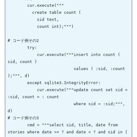
        cur.execute("""

          create table count (

            sid text,

            count int);""")

# コード例その2

        try:

            cur.execute("""insert into count ( 
sid, count )

                           values ( :sid, :count 
);""", d)

        except sqlite3.IntegrityError:

            cur.execute("""update count set sid = 
:sid, count = : count

                           where sid = :sid;""", 
d)

# コード例その3

        cmd = """select sid, title, date from 
stories where date >= ? and date < ? and sid in (
