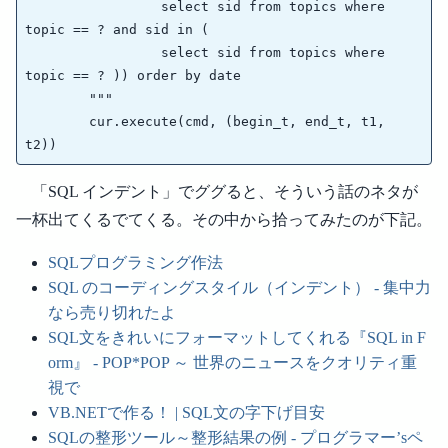
                 select sid from topics where 
topic == ? and sid in (

                 select sid from topics where 
topic == ? )) order by date

        """

        cur.execute(cmd, (begin_t, end_t, t1, 
「SQL インデント」でググると、そういう話のネタが
一杯出てくるでてくる。その中から拾ってみたのが下記。
SQLプログラミング作法
SQL のコーディングスタイル（インデント） - 集中力
なら売り切れたよ
SQL文をきれいにフォーマットしてくれる『SQL in F
orm』 - POP*POP ～ 世界のニュースをクオリティ重
視で
VB.NETで作る！ | SQL文の字下げ目安
SQLの整形ツール～整形結果の例 - プログラマー’sペ