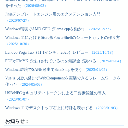
を作った
（2026/08/03）
Jinjaテンプレートエンジン用のエクステンション入門
（2026/07/27）
Windows環境でAMD GPUでllama.cppを動かす
（2025/12/27）
Windows 11におけるStore版PowerShellのショートカットの作り方
（2025/10/30）
Lenovo Yoga Tab（11.1インチ、2025）レビュー
（2025/10/13）
PDFがCMYKで出力されているのを無課金で調べる
（2025/05/04）
Windows環境でSANE経由でScanSnapを使う
（2025/01/02）
Vue.jsっぽい感じでWebComponentを実装できるフレームワークを
作った
（2024/05/06）
USB/NFCセキュリティトークンによる二要素認証の導入
（2023/01/07）
Windows 11でデスクトップ右上に時計を表示する
（2023/01/03）
お知らせ：