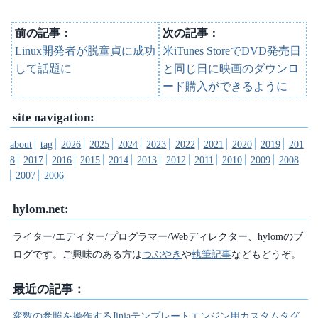
前の記事：
次の記事：
Linux開発者が脱童貞に成功
米iTunes StoreでDVD発売日
して話題に
と同じ日に映画のダウンロ
ード購入ができるように
site navigation:
about
tag
2026
2025
2024
2023
2022
2021
2020
2019
201
8
2017
2016
2015
2014
2013
2012
2011
2010
2009
2008
2007
2006
hylom.net:
ライター/エディター/プログラマー/Webディレクター、hylomのブ
ログです。ご興味のある方は
つぶやき
や
執筆記事
などもどうぞ。
最近の記事：
変数の参照を操作するJinjaテンプレートエンジン用カスタムタグ