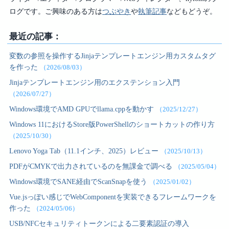
ログです。ご興味のある方は
つぶやき
や
執筆記事
などもどうぞ。
最近の記事：
変数の参照を操作するJinjaテンプレートエンジン用カスタムタグ
を作った
（2026/08/03）
Jinjaテンプレートエンジン用のエクステンション入門
（2026/07/27）
Windows環境でAMD GPUでllama.cppを動かす
（2025/12/27）
Windows 11におけるStore版PowerShellのショートカットの作り方
（2025/10/30）
Lenovo Yoga Tab（11.1インチ、2025）レビュー
（2025/10/13）
PDFがCMYKで出力されているのを無課金で調べる
（2025/05/04）
Windows環境でSANE経由でScanSnapを使う
（2025/01/02）
Vue.jsっぽい感じでWebComponentを実装できるフレームワークを
作った
（2024/05/06）
USB/NFCセキュリティトークンによる二要素認証の導入