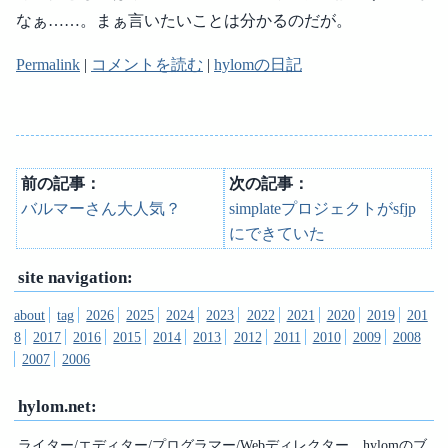
なぁ……。まぁ言いたいことは分かるのだが。
Permalink
|
コメントを読む
|
hylomの日記
前の記事：
次の記事：
バルマーさん大人気？
simplateプロジェクトがsfjp
にできていた
site navigation:
about
tag
2026
2025
2024
2023
2022
2021
2020
2019
201
8
2017
2016
2015
2014
2013
2012
2011
2010
2009
2008
2007
2006
hylom.net:
ライター/エディター/プログラマー/Webディレクター、hylomのブ