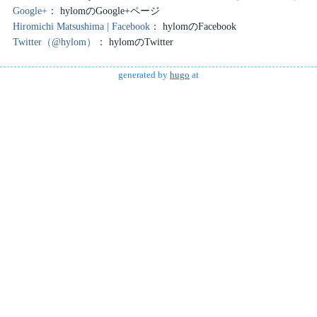
Google+
hylomのGoogle+ページ
Hiromichi Matsushima | Facebook
hylomのFacebook
Twitter（@hylom）
hylomのTwitter
generated by
hugo
at