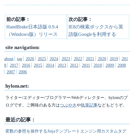
前の記事：
次の記事：
HandBrake日本語版 0.9.4
IE8の検索ボックスから英
（Windows版）リリース
語版Googleを利用する
site navigation:
about
tag
2026
2025
2024
2023
2022
2021
2020
2019
201
8
2017
2016
2015
2014
2013
2012
2011
2010
2009
2008
2007
2006
hylom.net:
ライター/エディター/プログラマー/Webディレクター、hylomのブ
ログです。ご興味のある方は
つぶやき
や
執筆記事
などもどうぞ。
最近の記事：
変数の参照を操作するJinjaテンプレートエンジン用カスタムタグ