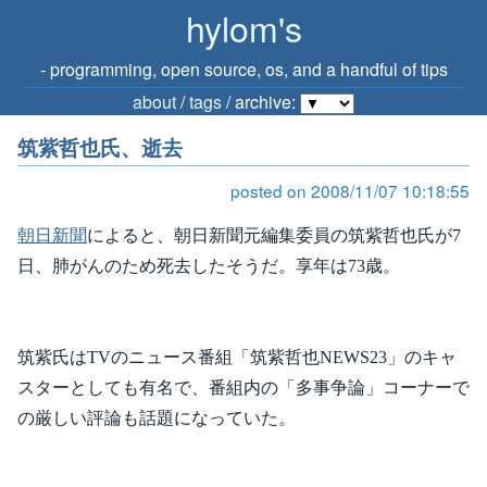
hylom's
‐ programming, open source, os, and a handful of tips
about
/
tags
/ archive:
筑紫哲也氏、逝去
posted on 2008/11/07 10:18:55
朝日新聞
によると、朝日新聞元編集委員の筑紫哲也氏が7
日、肺がんのため死去したそうだ。享年は73歳。
筑紫氏はTVのニュース番組「筑紫哲也NEWS23」のキャ
スターとしても有名で、番組内の「多事争論」コーナーで
の厳しい評論も話題になっていた。