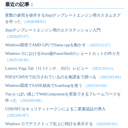
最近の記事：
変数の参照を操作するJinjaテンプレートエンジン用カスタムタグ
を作った
（2026/08/03）
Jinjaテンプレートエンジン用のエクステンション入門
（2026/07/27）
Windows環境でAMD GPUでllama.cppを動かす
（2025/12/27）
Windows 11におけるStore版PowerShellのショートカットの作り方
（2025/10/30）
Lenovo Yoga Tab（11.1インチ、2025）レビュー
（2025/10/13）
PDFがCMYKで出力されているのを無課金で調べる
（2025/05/04）
Windows環境でSANE経由でScanSnapを使う
（2025/01/02）
Vue.jsっぽい感じでWebComponentを実装できるフレームワークを
作った
（2024/05/06）
USB/NFCセキュリティトークンによる二要素認証の導入
（2023/01/07）
Windows 11でデスクトップ右上に時計を表示する
（2023/01/03）