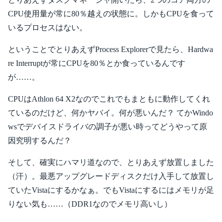
CPU使用量が常に80％越えの状態に。しかもCPUを食って
いるプロセスはない。
ということでとりあえずProcess Explorerで見たら、Hardwa
re Interruptが常にCPUを80％とか食っているんです
が……。
CPUはAthlon 64 X2なのでこれでもまともに動作してくれ
ているのだけど、何かヤバイ。何が悪いんだ？ てかWindo
wsでデバイスドライバの調子が悪い時ってどうやって原
因究明するんだ？
そして、確実にハマリ道なので、とりあえず放置しました
（汗）。最悪アップグレードディスクだけ入手して放置し
ていたVistaにするかなぁ。でもVistaにするにはメモリが足
りない気も……（DDR1なのでメモリ高いし）