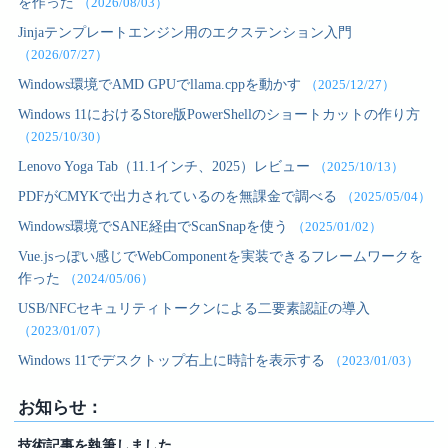
を作った
（2026/08/03）
Jinjaテンプレートエンジン用のエクステンション入門
（2026/07/27）
Windows環境でAMD GPUでllama.cppを動かす
（2025/12/27）
Windows 11におけるStore版PowerShellのショートカットの作り方
（2025/10/30）
Lenovo Yoga Tab（11.1インチ、2025）レビュー
（2025/10/13）
PDFがCMYKで出力されているのを無課金で調べる
（2025/05/04）
Windows環境でSANE経由でScanSnapを使う
（2025/01/02）
Vue.jsっぽい感じでWebComponentを実装できるフレームワークを
作った
（2024/05/06）
USB/NFCセキュリティトークンによる二要素認証の導入
（2023/01/07）
Windows 11でデスクトップ右上に時計を表示する
（2023/01/03）
お知らせ：
技術記事を執筆しました